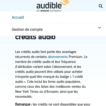
Aller
Él
au
contenu
Help Center Desktop - Accueil
Accueil
principal
Accueil
Abonnement & avantages
En savoir plus sur les
Gestion de compte
crédits audio
Les crédits audio font partie des avantages
récurrents de certains
abonnements
Premium. Le
nombre de crédits audio et leur fréquence
d'attribution varient selon l'abonnement, et les
crédits audio peuvent être utilisés pour acheter
n'importe quel titre marqué du badge « 1 crédit
audio ». Cela inclut les livres audio populaires,
comme ceux des listes des meilleures ventes du
New York Times ou d'Amazon, ainsi que les
nouveautés.
Remarque :
les crédits ne sont disponibles que pour