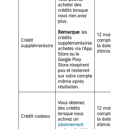
acheter des
crédits lorsque
vous n'en avez
plus.
Remarque
: les
12 mois à
crédits
Crédit
compter de
supplémentaires
supplémentaire
la date
achetés via l'App
d'émission
Store ou le
Google Play
Store n'expirent
pas et resteront
sur votre compte
même après
résiliation.
Vous obtenez
des crédits
12 mois à
lorsque vous
compter de
Crédit-cadeau
activez un
la date
abonnement
d'émission