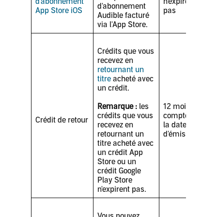
d'abonnement
n'expirent
d'abonnement
App Store iOS
pas
Audible facturé
via l'App Store.
Crédits que vous
recevez en
retournant un
titre
acheté avec
un crédit.
Remarque :
les
12 mois à
crédits que vous
compter de
Crédit de retour
recevez en
la date
retournant un
d'émission
titre acheté avec
un crédit App
Store ou un
crédit Google
Play Store
n'expirent pas.
Vous pouvez