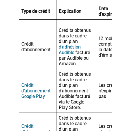
Date
Type de crédit
Explication
d'expiration
Crédits obtenus
dans le cadre
12 mois à
d'un plan
Crédit
compter de
d'adhésion
d'abonnement
la date
Audible
facturé
d'émission
par Audible ou
Amazon.
Crédits obtenus
dans le cadre
Crédit
d'un plan
Les crédits
d'abonnement
d'abonnement
n'expirent
Google Play
Audible facturé
pas
via le Google
Play Store.
Crédits obtenus
dans le cadre
Crédit
Les crédits
d'un plan