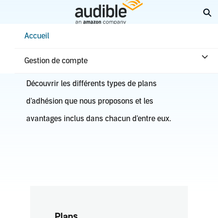
Aller
Él
au
contenu
Help Center Desktop - Accueil
Accueil
principal
Abonnement & avantages
Gestion de compte
Découvrir les différents types de plans
d'adhésion que nous proposons et les
avantages inclus dans chacun d'entre eux.
Plans